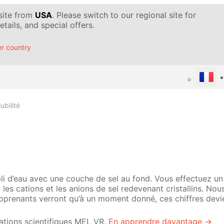
 site from
USA
. Please switch to our regional site for
tails, and special offers.
r country
ubilité
li d’eau avec une couche de sel au fond. Vous effectuez un
: les cations et les anions de sel redevenant cristallins. No
apprenants verront qu’à un moment donné, ces chiffres dev
lations scientifiques MEL VR.
En apprendre davantage →