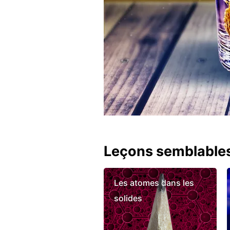
Leçons semblable
Les atomes dans les
solides