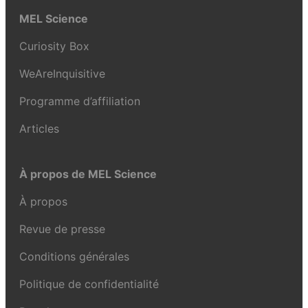
MEL Science
Curiosity Box
WeAreInquisitive
Programme d’affiliation
Articles
À propos de MEL Science
À propos
Revue de presse
Conditions générales
Politique de confidentialité