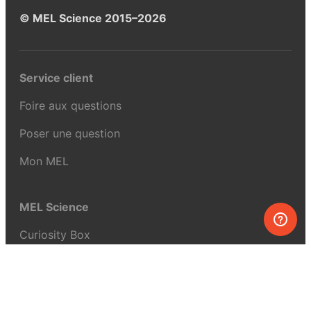
© MEL Science 2015–2026
Service client
Foire aux questions
Poser une question
Mon MEL
MEL Science
Curiosity Box
WeAreInquisitive
Programme d’affiliation