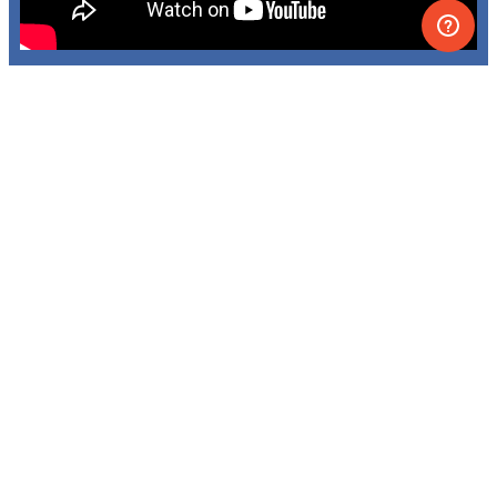
Leçons, TP et simulations
en VR couvrant les
principaux sujets de
chimie et de physique
Les atomes dans les solides