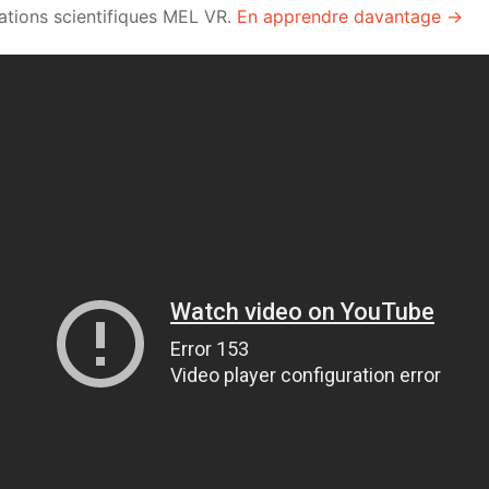
lations scientifiques MEL VR.
En apprendre davantage →