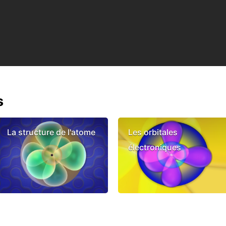
s
La structure de l'atome
Les orbitales
électroniques