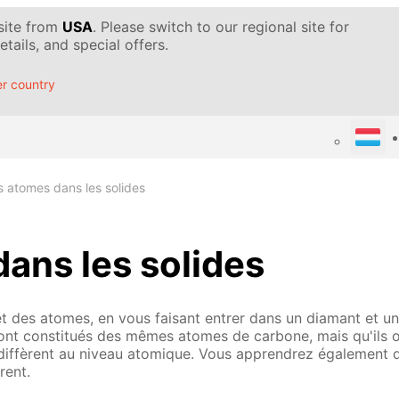
 site from
USA
. Please switch to our regional site for
tails, and special offers.
r country
s atomes dans les solides
ans les solides
et des atomes, en vous faisant entrer dans un diamant et u
ont constitués des mêmes atomes de carbone, mais qu'ils o
s diffèrent au niveau atomique. Vous apprendrez également 
rent.