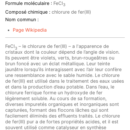
Formule moléculaire :
FeCl
3
Composé chimique :
chlorure de fer(III)
Nom commun :
Page Wikipedia
FeCl
– le chlorure de fer(III) – a l'apparence de
3
cristaux dont la couleur dépend de l’angle de vision.
Ils peuvent être violets, verts, brun-rougeâtres ou
brun foncé avec un éclat métallique. Leur teinte
jaunâtre lorsqu’ils interagissent avec l’air leur confère
une ressemblance avec le sable humide. Le chlorure
de fer(III) est utilisé dans le traitement des eaux usées
et dans la production d’eau potable. Dans l’eau, le
chlorure ferrique forme un hydroxyde de fer
légèrement soluble. Au cours de sa formation,
diverses impuretés organiques et inorganiques sont
capturées, formant des flocons lâches qui sont
facilement éliminés des effluents traités. Le chlorure
de fer(III) pur a de fortes propriétés acides, et il est
souvent utilisé comme catalyseur en synthèse