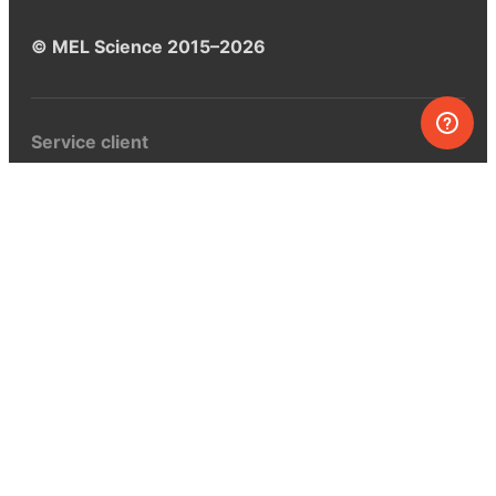
© MEL Science 2015–2026
Service client
Foire aux questions
Poser une question
Mon MEL
MEL Science
Curiosity Box
WeAreInquisitive
Programme d’affiliation