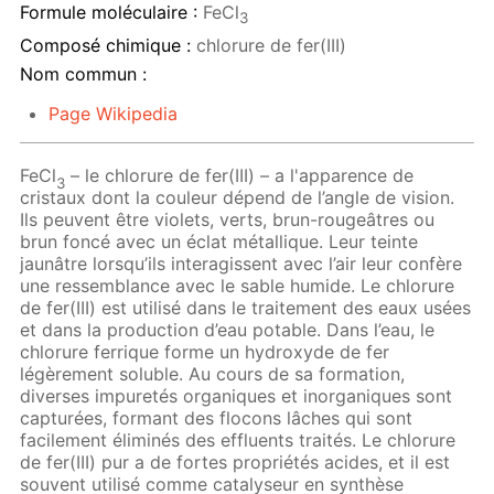
Formule moléculaire :
FeCl
3
Composé chimique :
chlorure de fer(III)
Nom commun :
Page Wikipedia
FeCl
– le chlorure de fer(III) – a l'apparence de
3
cristaux dont la couleur dépend de l’angle de vision.
Ils peuvent être violets, verts, brun-rougeâtres ou
brun foncé avec un éclat métallique. Leur teinte
jaunâtre lorsqu’ils interagissent avec l’air leur confère
une ressemblance avec le sable humide. Le chlorure
de fer(III) est utilisé dans le traitement des eaux usées
et dans la production d’eau potable. Dans l’eau, le
chlorure ferrique forme un hydroxyde de fer
légèrement soluble. Au cours de sa formation,
diverses impuretés organiques et inorganiques sont
capturées, formant des flocons lâches qui sont
facilement éliminés des effluents traités. Le chlorure
de fer(III) pur a de fortes propriétés acides, et il est
souvent utilisé comme catalyseur en synthèse