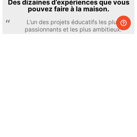
Des dizaines d’expériences que vous
pouvez faire à la maison.
L’un des projets éducatifs les plus
passionnants et les plus ambitieux.
The Royal Society of Chemistry
En apprendre davantage →
S’INSCRIRE
© MEL Science 2015–2026
Service client
Foire aux questions
Poser une question