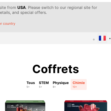
 site from
USA
. Please switch to our regional site for
tails, and special offers.
r country
Coffrets
Tous
STEM
Physique
Chimie
5+
5+
8+
10+