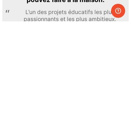
L’un des projets éducatifs les plus
passionnants et les plus ambitieux.
The Royal Society of Chemistry
En apprendre davantage →
S’INSCRIRE
© MEL Science 2015–2026
Service client
Foire aux questions
Poser une question