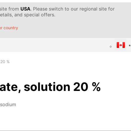
 site from
USA
. Please switch to our regional site for
tails, and special offers.
r country
 20 %
te, solution 20 %
 sodium