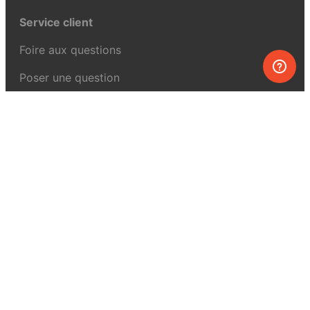
Service client
Foire aux questions
Poser une question
Mon MEL
MEL Science
Curiosity Box
WeAreInquisitive
Programme d’affiliation
Articles
À propos de MEL Science