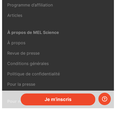
Programme d’affiliation
Articles
À propos de MEL Science
À propos
Revue de presse
Conditions générales
Politique de confidentialité
Pour la presse
Je m’inscris
Pour nous joindre
UK:
+44 808 281 2775