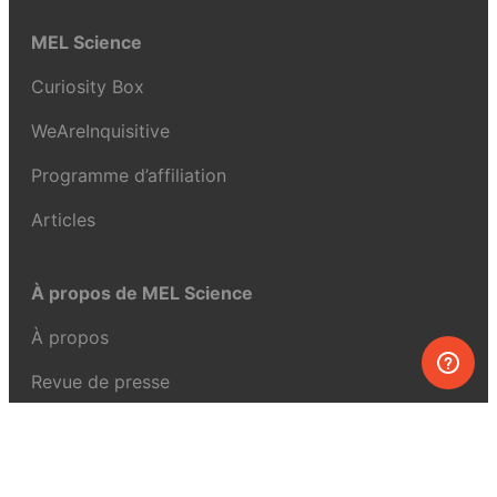
MEL Science
Curiosity Box
WeAreInquisitive
Programme d’affiliation
Articles
À propos de MEL Science
À propos
Revue de presse
Conditions générales
Politique de confidentialité