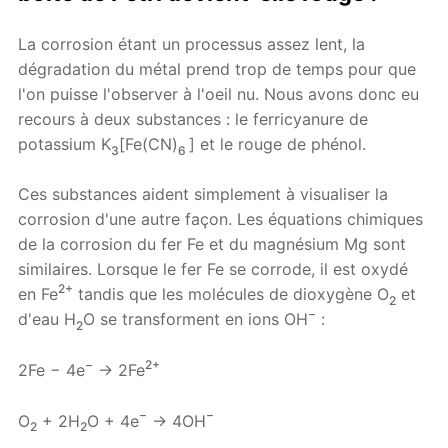
La corrosion étant un processus assez lent, la
dégradation du métal prend trop de temps pour que
l'on puisse l'observer à l'oeil nu. Nous avons donc eu
recours à deux substances : le ferricyanure de
potassium K
[Fe(CN)
] et le rouge de phénol.
3
6
Ces substances aident simplement à visualiser la
corrosion d'une autre façon. Les équations chimiques
de la corrosion du fer Fe et du magnésium Mg sont
similaires. Lorsque le fer Fe se corrode, il est oxydé
2+
en Fe
tandis que les molécules de dioxygène O
et
2
−
d'eau H
O se transforment en ions OH
:
2
−
2+
2Fe − 4e
→ 2Fe
−
−
O
+ 2H
O + 4e
→ 4OH
2
2