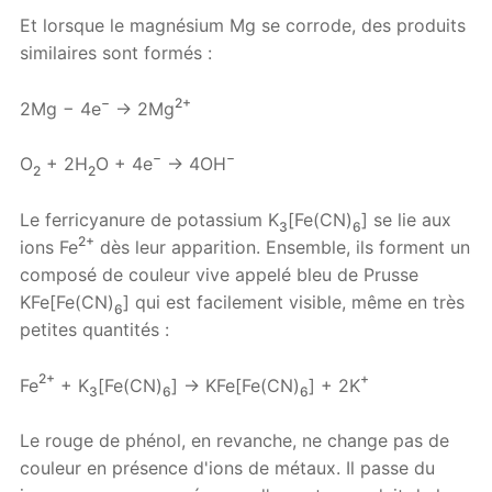
Et lorsque le magnésium Mg se corrode, des produits
similaires sont formés :
−
2+
2Mg − 4e
→ 2Mg
−
−
O
+ 2H
O + 4e
→ 4OH
2
2
Le ferricyanure de potassium K
[Fe(CN)
] se lie aux
3
6
2+
ions Fe
dès leur apparition. Ensemble, ils forment un
composé de couleur vive appelé bleu de Prusse
KFe[Fe(CN)
] qui est facilement visible, même en très
6
petites quantités :
2+
+
Fe
+ K
[Fe(CN)
] → KFe[Fe(CN)
] + 2K
3
6
6
Le rouge de phénol, en revanche, ne change pas de
couleur en présence d'ions de métaux. Il passe du