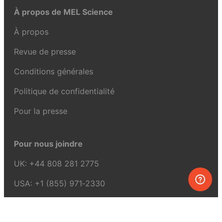
À propos de MEL Science
À propos
Revue de presse
Conditions générales
Politique de confidentialité
Pour la presse
Pour nous joindre
UK:
+44 808 281 2775
USA:
+1 (855) 971‑2330
support@melscience.com