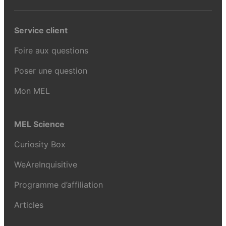
Service client
Foire aux questions
Poser une question
Mon MEL
MEL Science
Curiosity Box
WeAreInquisitive
Programme d’affiliation
Articles