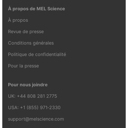
À propos de MEL Science
À propos
Revue de presse
Conditions générales
Politique de confidentialité
Pour la presse
Pour nous joindre
UK:
+44 808 281 2775
USA:
+1 (855) 971‑2330
support@melscience.com