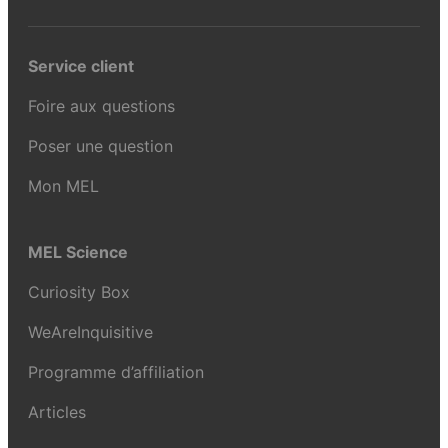
Service client
Foire aux questions
Poser une question
Mon MEL
MEL Science
Curiosity Box
WeAreInquisitive
Programme d’affiliation
Articles