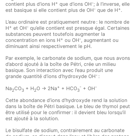
+
-
contient plus d’ions H
que d’ions OH
; à l’inverse, elle
-
+
est basique si elle contient plus de OH
que de H
.
L’eau ordinaire est pratiquement neutre : le nombre de
+
-
H
et OH
qu’elle contient est presque égal. Certaines
substances peuvent toutefois augmenter la
+
-
concentration en ions H
ou OH
, augmentant ou
diminuant ainsi respectivement le pH.
Par exemple, le carbonate de sodium, que nous avons
d’abord ajouté à la boîte de Pétri, crée un milieu
basique. Son interaction avec l’eau produit une
-
grande quantité d’ions d’hydroxyde OH
:
+
-
-
Na
CO
+ H
O → 2Na
+ HCO
+ OH
2
3
2
3
Cette abondance d’ions d’hydroxyde rend la solution
dans la boîte de Pétri basique. Le bleu de thymol peut
être utilisé pour le confirmer : il devient bleu lorsqu’il
est ajouté à la solution.
Le bisulfate de sodium, contrairement au carbonate