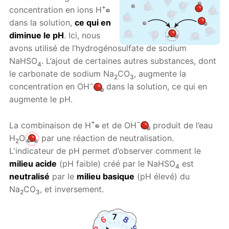
+
concentration en ions H
dans la solution,
ce qui en
diminue le pH
. Ici, nous
avons utilisé de l’hydrogénosulfate de sodium
NaHSO
. L’ajout de certaines autres substances, dont
4
le carbonate de sodium Na
CO
, augmente la
2
3
−
concentration en OH
dans la solution, ce qui en
augmente le pH.
+
−
La combinaison de H
et de OH
produit de l’eau
H
O
par une réaction de neutralisation.
2
L'indicateur de pH permet d’observer comment le
milieu acide
(pH faible) créé par le NaHSO
est
4
neutralisé
par le
milieu basique
(pH élevé) du
Na
CO
, et inversement.
2
3