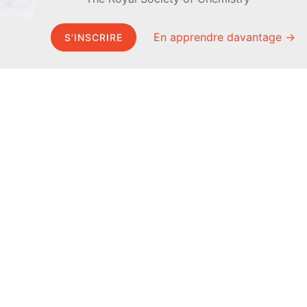
En apprendre davantage →
S’INSCRIRE
MEL Science
À propos de MEL Science
Curiosity Box
À propos
WeAreInquisitive
Revue de presse
Programme d’affiliation
Conditions générales
Articles
Politique de confidentialité