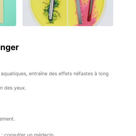
anger
aquatiques, entraîne des effets néfastes à long
on des yeux.
nement.
te : consulter un médecin.