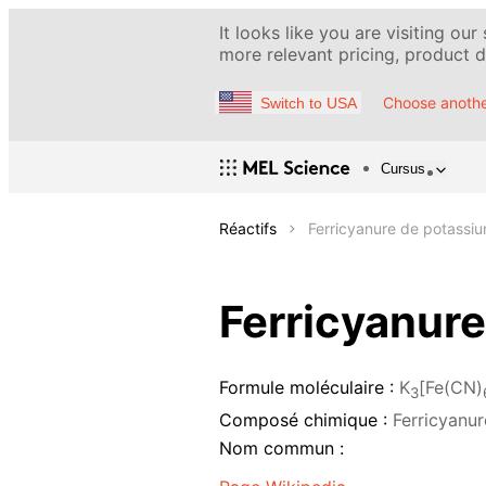
It looks like you are visiting our
more relevant pricing, product de
Choose anothe
Switch to USA
Cursus
Réactifs
Ferricyanure de potassiu
Ferricyanure
Formule moléculaire :
K
[Fe(CN)
3
Composé chimique :
Ferricyanu
Nom commun :