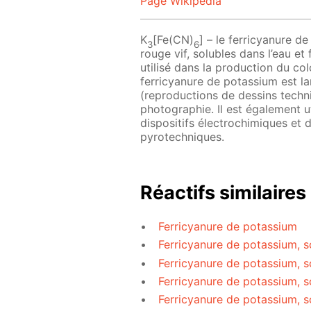
Page Wikipedia
K
[Fe(CN)
] – le ferricyanure d
3
6
rouge vif, solubles dans l’eau et 
utilisé dans la production du col
ferricyanure de potassium est la
(reproductions de dessins tec
photographie. Il est également u
dispositifs électrochimiques et 
pyrotechniques.
Réactifs similaires
Ferricyanure de potassium
Ferricyanure de potassium, s
Ferricyanure de potassium, s
Ferricyanure de potassium, s
Ferricyanure de potassium, s