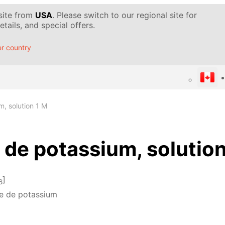
 site from
USA
. Please switch to our regional site for
tails, and special offers.
r country
m, solution 1 M
 de potassium, solution
]
6
re de potassium