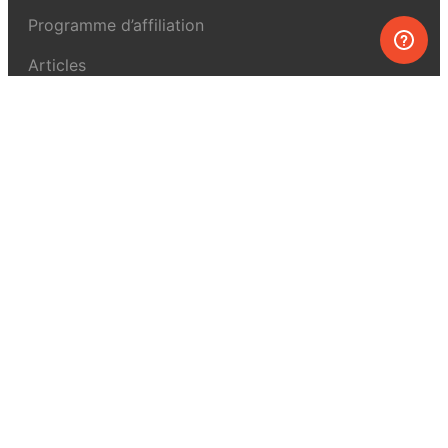
Programme d’affiliation
Articles
À propos de MEL Science
À propos
Revue de presse
Conditions générales
Politique de confidentialité
Pour la presse
Pour nous joindre
UK:
+44 808 281 2775