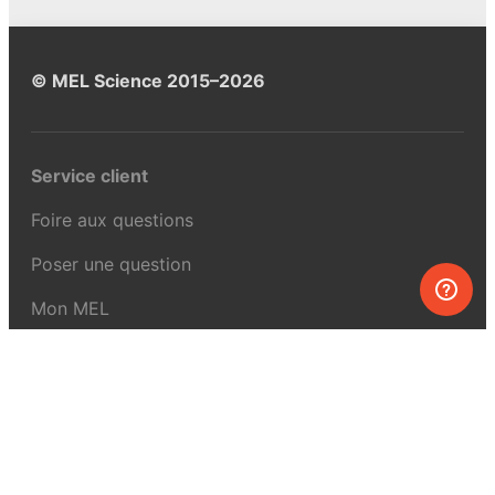
© MEL Science 2015–2026
Service client
Foire aux questions
Poser une question
Mon MEL
MEL Science
Curiosity Box
WeAreInquisitive