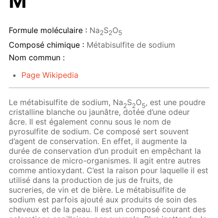
M
Formule moléculaire :
Na
S
O
2
2
5
Composé chimique :
Métabisulfite de sodium
Nom commun :
Page Wikipedia
Le métabisulfite de sodium, Na
S
O
, est une poudre
2
2
5
cristalline blanche ou jaunâtre, dotée d’une odeur
âcre. Il est également connu sous le nom de
pyrosulfite de sodium. Ce composé sert souvent
d’agent de conservation. En effet, il augmente la
durée de conservation d’un produit en empêchant la
croissance de micro-organismes. Il agit entre autres
comme antioxydant. C’est la raison pour laquelle il est
utilisé dans la production de jus de fruits, de
sucreries, de vin et de bière. Le métabisulfite de
sodium est parfois ajouté aux produits de soin des
cheveux et de la peau. Il est un composé courant des