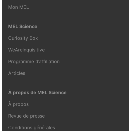
Mon MEL
MEL Science
Curiosity Box
WeAreInquisitive
Programme d’affiliation
Articles
À propos de MEL Science
À propos
Revue de presse
Conditions générales