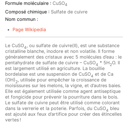
Formule moléculaire :
CuSO
4
Composé chimique :
Sulfate de cuivre
Nom commun :
Page Wikipedia
Le CuSO
, ou sulfate de cuivre(II), est une substance
4
cristalline blanche, inodore et non volatile. Il forme
généralement des cristaux avec 5 molécules d’eau : le
pentahydrate de sulfate de cuivre – CuSO
* 5H
O. Il
4
2
est largement utilisé en agriculture. La bouillie
bordelaise est une suspension de CuSO
et de Ca
4
(OH)
, utilisée pour empêcher la croissance de
2
moisissures sur les melons, la vigne, et d’autres baies.
Elle est également utilisée comme agent antiseptique
et fongicide pour prévenir la pourriture dans le bois.
Le sulfate de cuivre peut être utilisé comme colorant
dans la verrerie et la poterie. Parfois, du CuSO
bleu
4
est ajouté aux feux d’artifice pour créer des étincelles
vertes !